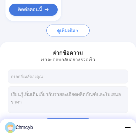
เครื่องวัดกระแสไฟแรงดันไฟ
ติดต่อตอนนี้
ดูเพิ่มเติม
ฝากข้อความ
เราจะตอบกลับอย่างรวดเร็ว
চালিয়ে
Chmcyb