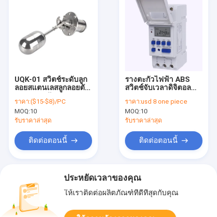
UQK-01 สวิตช์ระดับลูก
รางตะกั่วไฟฟ้า ABS
ลอยสแตนเลสลูกลอยตัว
สวิตช์จับเวลาดิจิตอล
ควบคุมระดับ OEM
220V 30A
ราคา:
($15-$8)/PC
ราคา:
usd 8 one piece
36*66*82mm
MOQ:
10
MOQ:
10
รับราคาล่าสุด
รับราคาล่าสุด
ติดต่อตอนนี้
ติดต่อตอนนี้
ประหยัดเวลาของคุณ
ให้เราติดต่อผลิตภัณฑ์ที่ดีที่สุดกับคุณ