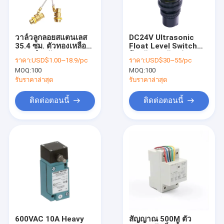
ทัวร์โรงงาน
ควบคุมคุณภาพ
วาล์วลูกลอยสแตนเลส
DC24V Ultrasonic
35.4 ซม. ตัวทองเหลือง
Float Level Switch
ติดต่อเรา
CCC สำหรับของเหลว
ป้องกันการกัดกร่อน 4-
ราคา:
USD$1.00~18.9/pc
ราคา:
USD$30~55/pc
20MA 0-15m
MOQ:
100
MOQ:
100
ขอใบเสนอราคา
รับราคาล่าสุด
รับราคาล่าสุด
ติดต่อตอนนี้
ติดต่อตอนนี้
เกจวัดความดันแตกต่าง
เกจวัดแรงดันดิจิตอล
เกจวัดแรงดันสแตนเลส
เครื่องส่งสัญญาณความดันแม่นยำ
คอนโทรลเลอร์ลอจิกที่ตั้งโปรแกรมได้
600VAC 10A Heavy
สัญญาณ 500M ตัว