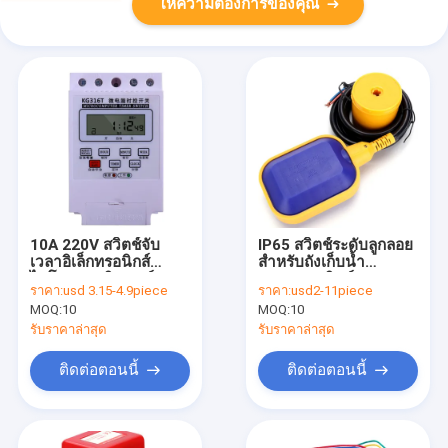
ให้ความต้องการของคุณ
10A 220V สวิตช์จับ
IP65 สวิตช์ระดับลูกลอย
เวลาอิเล็กทรอนิกส์
สำหรับถังเก็บน้ำ
ไมโครคอมพิวเตอร์
0.1MPa สวิตช์ควบคุม
ราคา:
usd 3.15-4.9piece
ราคา:
usd2-11piece
อัตโนมัติเต็มรูปแบบ
ลูกลอย
MOQ:
10
MOQ:
10
KG316T
รับราคาล่าสุด
รับราคาล่าสุด
ติดต่อตอนนี้
ติดต่อตอนนี้