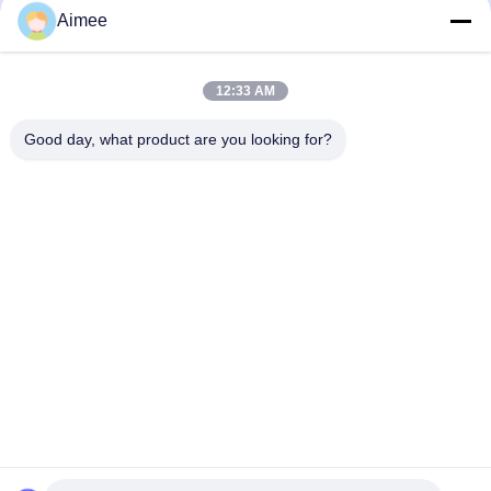
00:12
00:16
Aimee
โยโกกาวะ
โยโกกาวะ
โยโกกาวะ
โยโกกาวะ
April 26, 2024
April 25, 2024
12:33 AM
Good day, what product are you looking for?
00:06
00:15
4300ซี
โรซเมนท์
โครเน่
โรซเมนท์
April 23, 2024
November 17, 2023
00:10
00:27
Danfoss ปั๊มไฮดรอลิก H1P078R A A
วายทีซี
5C2B D6KF1H3 L 24L24 CL30 P2
วายทีซี