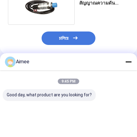
สัญญาณความดัน
แม่นยำ
চালিয়ে
Aimee
แนะนำผลิตภัณฑ์
9:45 PM
Good day, what product are you looking for?
ราคาโรงงาน Testo
ตัวกำหนดตำแหน่งวาล์ว
เซทรา รุ่น 264 
310 เครื่องวิเคราะห์การ
ของแท้ YTC YT-
สดิวเซอร์วัดแรง
เผาไหม้ OEM ในคลัง
3300LSN5500S -
2641-025-L-B