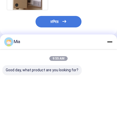
চালিয়ে
Mia
แนะนำผลิตภัณฑ์
9:55 AM
Good day, what product are you looking for?
Original Rotork YTC
DVC6200 เครื่อง
6DR5020-0NG
YT-320N1 Volume
ควบคุมวาล์วดิจิตอล
0AA0 SIPART 
Booster Valve
DVC6200HC 4-
เครื่องตั้งตําแหน่
Positioner
20mA,วาล์วทํางานสอง
ตรอนิวเมติก
ครั้ง / ทํางานเพียงครั้ง
ราคาดีที่สุด
ราคาดีที่สุด
ราคาดีที่ส
เดียวที่มีการตอบสน