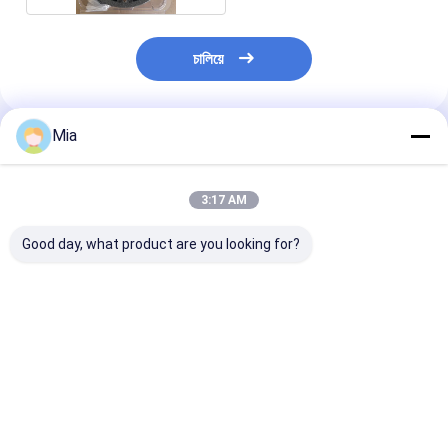
চালিয়ে
Mia
แนะนำผลิตภัณฑ์
3:17 AM
Good day, what product are you looking for?
เซ็นเซอร์ TDR VEGA
เครื่องตั้งตําแหน่งวาล์ว
อะแดปเตอร์ทดส
VEGAFLEX 81 สำหรับ
เพิ่มปริมาณ Rotork
ของแท้ - Tektr
การวัดระดับของเหลว
YTC YT-320N1 ของ
237-BNC-TRX R
และระดับสารที่สัมผัสกัน
เดิม
สินค้าพร้อมส่ง
อย่างต่อเนื่อง,
ราคาดีที่สุด
ราคาดีที่สุด
ราคาดีที่ส
FX81.ACSBVLHXADAX